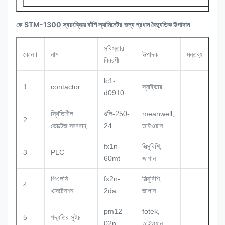
কে
STM-1300 স্বয়ংক্রিয় বাঁশি ল্যামিনেটর
জন্য প্রধান বৈদ্যুতিক উপাদান
সবিস্তার
কোন।
নাম
উত্পাদক
মন্তব্য
বিবরণী
lc1-
1
contactor
স্নাইডার
d0910
স্থিতিশীল
গুলি-250-
meanwell,
2
ভোল্টেজ সরবরাহ
24
তাইওয়ান
fx1n-
মিত্সুবিশি,
3
PLC
60mt
জাপান
পিএলসি
fx2n-
মিত্সুবিশি,
4
এক্সটেনশন
2da
জাপান
pm12-
fotek,
5
পদ্ধতির সুইচ
02n
তাইওয়ান