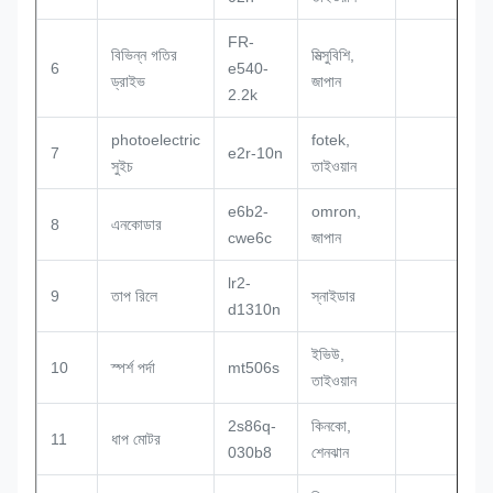
FR-
বিভিন্ন গতির
মিত্সুবিশি,
6
e540-
ড্রাইভ
জাপান
2.2k
photoelectric
fotek,
7
e2r-10n
সুইচ
তাইওয়ান
e6b2-
omron,
8
এনকোডার
cwe6c
জাপান
lr2-
9
তাপ রিলে
স্নাইডার
d1310n
ইভিউ,
10
স্পর্শ পর্দা
mt506s
তাইওয়ান
2s86q-
কিনকো,
11
ধাপ মোটর
030b8
শেনঝান