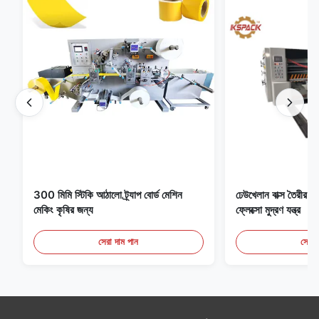
300 মিমি স্টিকি আঠালো ট্র্যাপ বোর্ড মেশিন
ঢেউখেলান বাক্স তৈরীর ম
মেকিং কৃষির জন্য
ফ্লেক্সো মুদ্রণ যন্ত্র
সেরা দাম পান
সেরা 