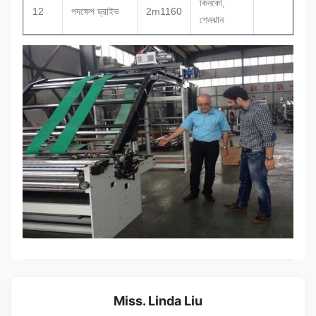
কিনকো,
12
পদক্ষেপ ড্রাইভ
2m1160
শেনঝান
Miss. Linda Liu