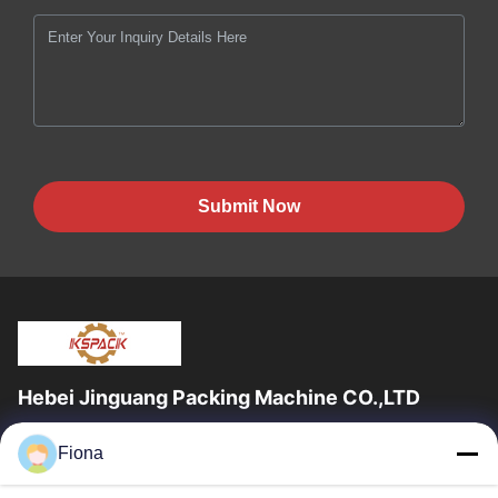
Submit Now
Hebei Jinguang Packing Machine CO.,LTD
জিনগুয়াং প্যাকিং মেশিন কো লিমিটেড হ'ল একটি পেশাদার professionalেউখেলানযুক্ত
Fiona
শক্ত কাগজ মুদ্রণ সরঞ্জাম এবং দশ বছরেরও বেশি সময় ধরে শক্ত কাগজ...
দ্রুত লিঙ্ক