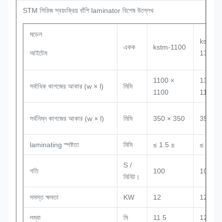
STM সিরিজ স্বয়ংক্রিয় বাঁশি laminator বিশেষ উল্লেখ
মডেল
kstm-
একক
kstm-1100
আইটেম
1300
1100 ×
1300 ×
সর্বাধিক কাগজের আকার (w × l)
মিমি
1100
1100
সর্বনিম্ন কাগজের আকার (w × l)
মিমি
350 × 350
350 × 
laminating স্পষ্টতা
মিমি
≤ 1.5 ±
≤ 1.5 ±
S /
গতি
100
100
মিনিট।
সমস্ত ক্ষমতা
KW
12
12
লম্বা
মি
11.5
12.5