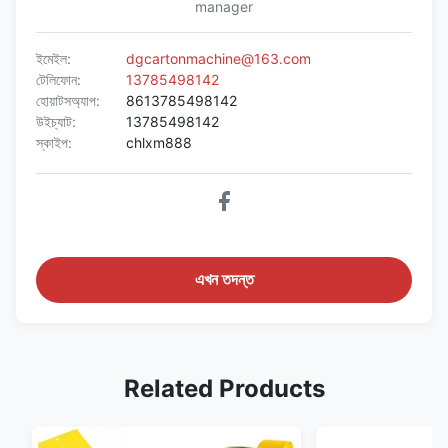
manager
ইমেইল:
dgcartonmachine@163.com
টেলিফোন:
13785498142
হোয়াটসঅ্যাপ:
8613785498142
উইচ্যাট:
13785498142
স্কাইপ:
chlxm888
এখন তদন্ত
Related Products