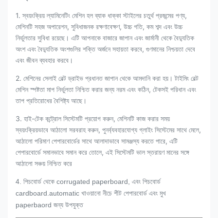
1. স্বয়ংক্রিয় ল্যামিনেটিং মেশিন হল ব্যাক ধাক্কা স্টাইলের চতুর্থ প্রজন্মের পণ্য,
মেশিনটি সহজ অপারেশন, সুবিধাজনক রক্ষণাবেক্ষণ, উচ্চ গতি, কম শব্দ এবং উচ্চ
নির্ভুলতার সুবিধা রয়েছে। এটি আপনাকে বাজারে জাপান এবং জার্মানী থেকে বৈদ্যুতিক
অংশ এবং বৈদ্যুতিক অংশগুলির শক্তি অর্জনে সহায়তা করবে, গুণমানের নিশ্চয়তা দেবে
এবং জীবন ব্যবহার করবে।
2. মেশিনের সেলাই বেল্ট ড্রাইভ প্রধানত জাপান থেকে আমদানি করা হয়। টাইমিং বেল্ট
মেশিন স্পষ্টতা মাপ নির্ভুলতা নিশ্চিত করার জন্য নরম এবং কঠিন, টেকসই পরিধান এবং
তাপ প্রতিরোধের বৈশিষ্ট্য আছে।
3. হাই-টেক কন্ট্রোল সিস্টেমটি প্রয়োগ করুন, মেশিনটি কাজ করার সময়
স্বয়ংক্রিয়ভাবে আঠালো সরবরাহ করুন, পুনর্ব্যবহারযোগ্য গ্লাইং সিস্টেমের সাথে মেলে,
আঠালো পরিমাণ পেপারবোর্ডের সাথে আলাদাভাবে সামঞ্জস্য করতে পারে, এটি
পেপারবোর্ডে সমানভাবে সমান করে তোলে, এই সিস্টেমটি ভাল স্তরায়ণ মানের সঙ্গে
আঠালো সঞ্চয় নিশ্চিত করে
4. পিচবোর্ড থেকে corrugated paperboard, এবং পিচবোর্ড
cardboard.automatic খাওয়ানো নীচে শীট পেপারবোর্ড এবং মুখ
paperbaord জন্য উপযুক্ত