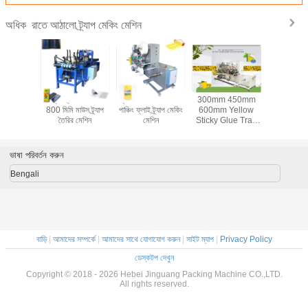
রাতে আঠালো ট্র্যাপ মেকিং মেশিন
অধিক
 আঠালো বোর্ড
হট দ্রবীভূত করা আঠালো
ফ্লাই ওয়েপ পোকা ফাঁদে
300mm 450mm
স্বয়ংক্রিয় 
এইচ ইঁদুর
800 মিমি মাউস ট্র্যাপ
পাঞ্চিং ফ্লাই ট্র্যাপ মেকিং
600mm Yellow
আঠালো তৈরী
্যাপ তৈরির
তৈরির মেশিন
মেশিন
Sticky Glue Trap
শিন
Board Making
Machine For
Agriculture
ভাষা পরিবর্তন করুন
Bengali
বাড়ি
|
আমাদের সম্পর্কে
|
আমাদের সাথে যোগাযোগ করুন
|
সাইট ম্যাপ
|
Privacy Policy
ডেস্কটপ দেখুন
Copyright © 2018 - 2026 Hebei Jinguang Packing Machine CO.,LTD.
All rights reserved.