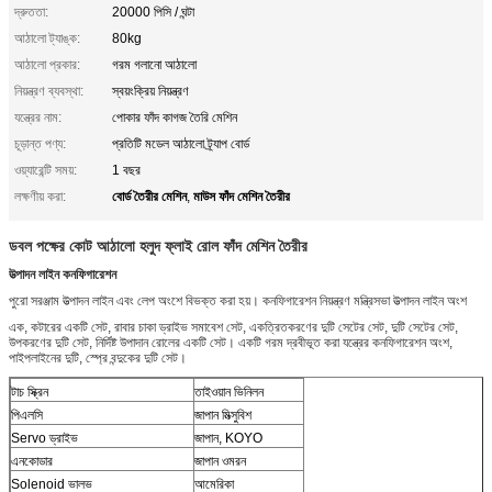
দ্রুততা:
20000 পিসি / ঘন্টা
আঠালো ট্যাঙ্ক:
80kg
আঠালো প্রকার:
গরম গলানো আঠালো
নিয়ন্ত্রণ ব্যবস্থা:
স্বয়ংক্রিয় নিয়ন্ত্রণ
যন্ত্রের নাম:
পোকার ফাঁদ কাগজ তৈরি মেশিন
চূড়ান্ত পণ্য:
প্রতিটি মডেল আঠালো ট্র্যাপ বোর্ড
ওয়্যারেন্টি সময়:
1 বছর
বোর্ড তৈরীর মেশিন
মাউস ফাঁদ মেশিন তৈরীর
লক্ষণীয় করা:
,
ডবল পক্ষের কোট আঠালো হলুদ ফ্লাই রোল ফাঁদ মেশিন তৈরীর
উত্পাদন লাইন কনফিগারেশন
পুরো সরঞ্জাম উত্পাদন লাইন এবং লেপ অংশে বিভক্ত করা হয়। কনফিগারেশন নিয়ন্ত্রণ মন্ত্রিসভা উত্পাদন লাইন অংশ
এক, কটারের একটি সেট, রাবার চাকা ড্রাইভ সমাবেশ সেট, একত্রিতকরণের দুটি সেটের সেট, দুটি সেটের সেট,
উপকরণের দুটি সেট, নির্দিষ্ট উপাদান রোলের একটি সেট। একটি গরম দ্রবীভূত করা যন্ত্রের কনফিগারেশন অংশ,
পাইপলাইনের দুটি, স্প্রে বন্দুকের দুটি সেট।
টাচ স্ক্রিন
তাইওয়ান ভিনিলন
পিএলসি
জাপান মিত্সুবিশ
Servo ড্রাইভ
জাপান, KOYO
এনকোডার
জাপান ওমরন
Solenoid ভালভ
আমেরিকা