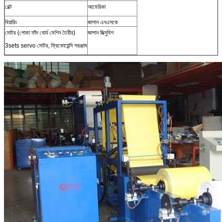
বেল্ট
আমেরিকা
বিয়ারিং
জাপান এনএসকে
মোটর (পোকা ফাঁদ বোর্ড মেশিন তৈরীর)
জাপান মিত্সুবিশ
3sets servo মোটর, ফ্রিকোয়েন্সি সরঞ্জাম