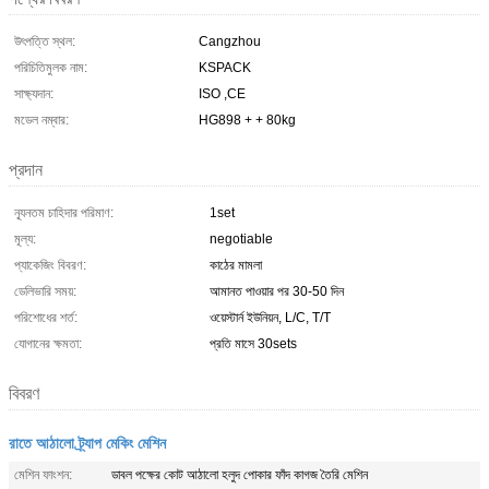
উৎপত্তি স্থল:
Cangzhou
পরিচিতিমুলক নাম:
KSPACK
সাক্ষ্যদান:
ISO ,CE
মডেল নম্বার:
HG898 + + 80kg
প্রদান
ন্যূনতম চাহিদার পরিমাণ:
1set
মূল্য:
negotiable
প্যাকেজিং বিবরণ:
কাঠের মামলা
ডেলিভারি সময়:
আমানত পাওয়ার পর 30-50 দিন
পরিশোধের শর্ত:
ওয়েস্টার্ন ইউনিয়ন, L/C, T/T
যোগানের ক্ষমতা:
প্রতি মাসে 30sets
বিবরণ
রাতে আঠালো ট্র্যাপ মেকিং মেশিন
মেশিন ফাংশন:
ডাবল পক্ষের কোট আঠালো হলুদ পোকার ফাঁদ কাগজ তৈরি মেশিন