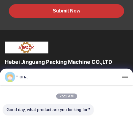
Submit Now
Hebei Jinguang Packing Machine CO.,LTD
জিনগুয়াং প্যাকিং মেশিন কো লিমিটেড হ'ল একটি পেশাদার professionalেউখেলানযুক্ত
Fiona
শক্ত কাগজ মুদ্রণ সরঞ্জাম এবং দশ বছরেরও বেশি সময় ধরে শক্ত কাগজ...
দ্রুত লিঙ্ক
7:21 AM
বাড়ি
পণ্য
আমাদের সম্পর্কে
কারখানা ভ্রমণ
Good day, what product are you looking for?
মান নিয়ন্ত্রণ
যোগাযোগ করুন
খবর