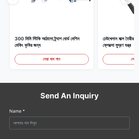
300 মিমি স্টিকি আঠালো ট্র্যাপ বোর্ড মেশিন
ঢেউখেলান বাক্স তৈরীর ম
মেকিং কৃষির জন্য
ফ্লেক্সো মুদ্রণ যন্ত্র
সেরা দাম পান
সেরা 
Send An Inquiry
Name *