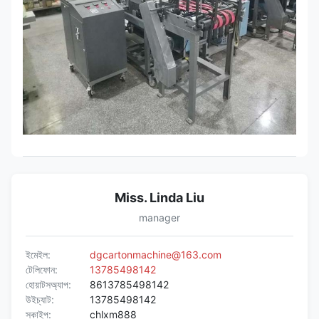
Miss. Linda Liu
manager
ইমেইল:
dgcartonmachine@163.com
টেলিফোন:
13785498142
হোয়াটসঅ্যাপ:
8613785498142
উইচ্যাট:
13785498142
স্কাইপ:
chlxm888