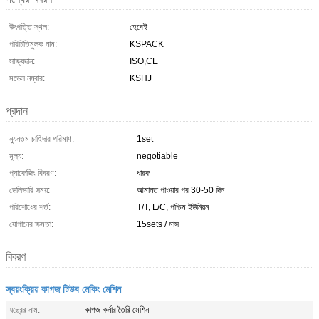
উৎপত্তি স্থল:
হেবেই
পরিচিতিমুলক নাম:
KSPACK
সাক্ষ্যদান:
ISO,CE
মডেল নম্বার:
KSHJ
প্রদান
ন্যূনতম চাহিদার পরিমাণ:
1set
মূল্য:
negotiable
প্যাকেজিং বিবরণ:
ধারক
ডেলিভারি সময়:
আমানত পাওয়ার পর 30-50 দিন
পরিশোধের শর্ত:
T/T, L/C, পশ্চিম ইউনিয়ন
যোগানের ক্ষমতা:
15sets / মাস
বিবরণ
স্বয়ংক্রিয় কাগজ টিউব মেকিং মেশিন
যন্ত্রের নাম:
কাগজ কর্নার তৈরি মেশিন