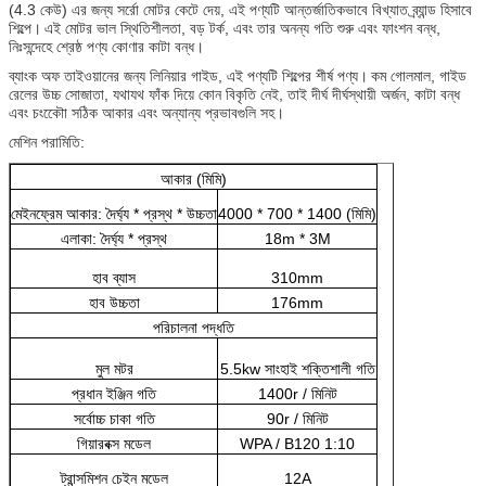
(4.3 কেউ) এর জন্য সর্রো মোটর কেটে দেয়, এই পণ্যটি আন্তর্জাতিকভাবে বিখ্যাত ব্র্যান্ড হিসাবে
শিল্পে।
এই মোটর ভাল স্থিতিশীলতা, বড় টর্ক, এবং তার অনন্য গতি শুরু এবং ফাংশন বন্ধ,
নিঃসন্দেহে শ্রেষ্ঠ পণ্য কোণার কাটা বন্ধ।
ব্যাংক অফ তাইওয়ানের জন্য লিনিয়ার গাইড, এই পণ্যটি শিল্পের শীর্ষ পণ্য।
কম গোলমাল, গাইড
রেলের উচ্চ সোজাতা, যথাযথ ফাঁক দিয়ে কোন বিকৃতি নেই, তাই দীর্ঘ দীর্ঘস্থায়ী অর্জন, কাটা বন্ধ
এবং চংকৌো সঠিক আকার এবং অন্যান্য প্রভাবগুলি সহ।
মেশিন পরামিতি:
আকার (মিমি)
মেইনফ্রেম আকার: দৈর্ঘ্য * প্রস্থ * উচ্চতা
4000 * 700 * 1400 (মিমি)
এলাকা: দৈর্ঘ্য * প্রস্থ
18m * 3M
হাব ব্যাস
310mm
হাব উচ্চতা
176mm
পরিচালনা পদ্ধতি
মুল মটর
5.5kw সাংহাই শক্তিশালী গতি
প্রধান ইঞ্জিন গতি
1400r / মিনিট
সর্বোচ্চ চাকা গতি
90r / মিনিট
গিয়ারবক্স মডেল
WPA / B120 1:10
ট্রান্সমিশন চেইন মডেল
12A