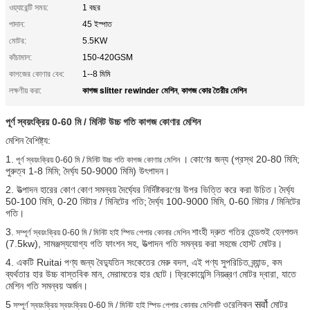
ওয়্যারেন্টি সময়:
1 বছর
পাদান:
45 ইস্পাত
মোটর:
5.5KW
কাঁচামাল:
150-420GSM
কাগজের কোণার বেধ:
1--8 মিমি
কাগজ slitter rewinder মেশিন
কাগজ কোর তৈরীর মেশিন
লক্ষণীয় করা:
,
পূর্ণ স্বয়ংক্রিয় 0-60 মি / মিনিট উচ্চ গতি কাগজ কোণার মেশিন
মেশিন বৈশিষ্ট্য:
1.
।
কোণের জন্য (প্রস্থ 20-80 মিমি;
পূর্ণ স্বয়ংক্রিয় 0-60 মি / মিনিট উচ্চ গতি কাগজ কোণার মেশিন
পুরুত্ব 1-8 মিমি; দৈর্ঘ্য 50-9000 মিমি) উৎপাদন।
2. উত্পাদন হারের কোণ কোণ সমন্বয় দৈর্ঘ্যের নির্দিষ্টকরণের উপর ভিত্তি করে করা উচিত।
দৈর্ঘ্য
50-100 মিমি, 0-20 মিটার / মিনিটের গতি;
দৈর্ঘ্য 100-9000 মিমি, 0-60 মিটার / মিনিটের
গতি।
3.
শাংহী দ্রুত গতির হেন্ডশুই হেনশশুন
সম্পূর্ণ স্বয়ংক্রিয় 0-60 মি / মিনিট হাই স্পিড পেপার কোনার মেশিন
(7.5kw), সামঞ্জস্যযোগ্য গতি ফাংশন সহ, উত্পাদন গতি সমন্বয় করা সহজে হোস্ট মোটর।
4. একটি Ruitai পণ্য জন্য বৈদ্যুতিন সংকেতের মেরু বদল, এই পণ্য সুপরিচিত ব্র্যান্ড, কম
ব্যর্থতার হার উচ্চ বাস্তবিক মান, মেরামতের হার ছোট।
ফ্রিকোয়েন্সি নিয়ন্ত্রণ মোটর দ্বারা, যাতে
মেশিন গতি সমন্বয় অর্জন।
5
ওরেলিকন सर्वो মোটর
সম্পূর্ণ স্বয়ংক্রিয় স্বয়ংক্রিয় 0-60 মি / মিনিট হাই স্পিড পেপার কোনার মেশিনটি