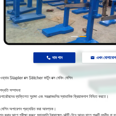
n
দাম পান
এখন যোগাযো
য়্যার Stapler বক্স Stitcher কার্টুন বক্স মেকিং মেশিন
পদ্ধতি সম্পাদনা
অপারেটরদের ব্যক্তিগত সুরক্ষা এবং সরঞ্জামগুলির স্বাভাবিক ক্রিয়াকলাপ নিশ্চিত করতে।
 মেশিন অপারেশন প্রত্যয়িত করা আবশ্যক।
 করার আগে পরীক্ষা করুন: ম্যানুয়ালি ট্রায়াঙ্গেল বেল্টটি টেনে আনুন যাতে পঞ্চটি নমনীয় না হ