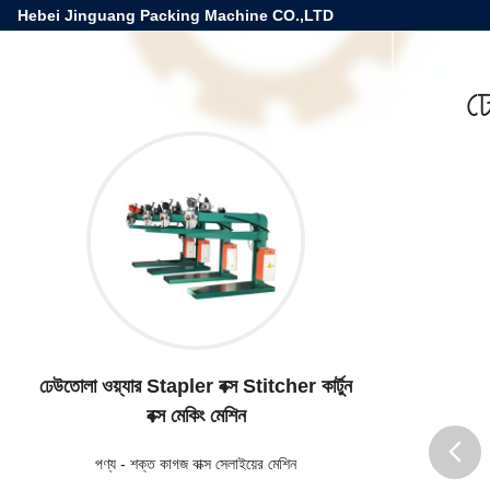
Hebei Jinguang Packing Machine CO.,LTD
ঢ
ঢেউতোলা ওয়্যার Stapler বক্স Stitcher কার্টুন
বক্স মেকিং মেশিন
পণ্য
-
শক্ত কাগজ বাক্স সেলাইয়ের মেশিন