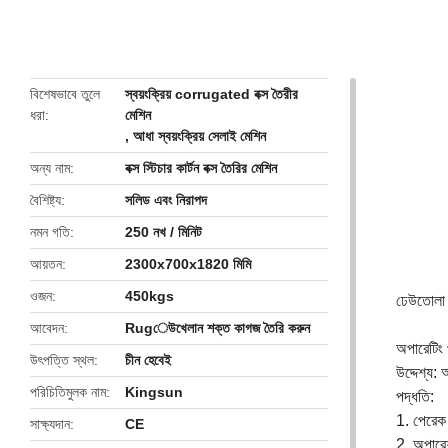
butto
বিশেষভাবে তুলে
স্বয়ংক্রিয় corrugated বক্স তৈরীর
ধরা
মেশিন
,
আধা স্বয়ংক্রিয় সেলাই মেশিন
অন্য নাম
বক্স স্টিচার কার্টন বক্স তৈরির মেশিন
বৈশিষ্ট্য
সলিড এবং নিরাপদ
নমন গতি
250 নখ / মিনিট
আয়তন
2300x700x1820 মিমি
ওজন
450kgs
ঢেউতোলা ও
আবেদন
Rugেউখেলান শক্ত কাগজ তৈরি করুন
অপারেটিং 
উৎপত্তি স্থল
চীন হেবেই
উদ্দেশ্য: 
পরিচিতিমুলক নাম
Kingsun
পদ্ধতি:
1. পেরেক
সাক্ষ্যদান
CE
2. অপারেশন