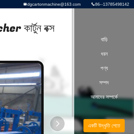
dgcartonmachine@163.com
86--13785498142
r কার্টুন বক্স
বাড়ি
ধরন
পণ্য
সম্পদ
আমাদের সম্পর্কে
একটি উদ্ধৃতি পেতে