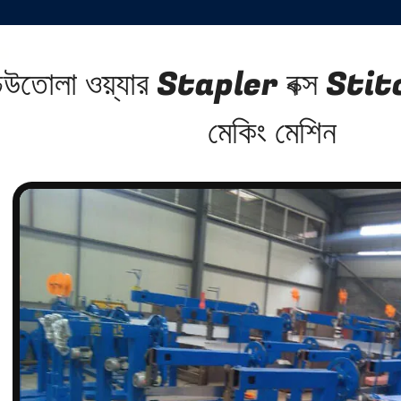
েউতোলা ওয়্যার Stapler বক্স Stitche
মেকিং মেশিন