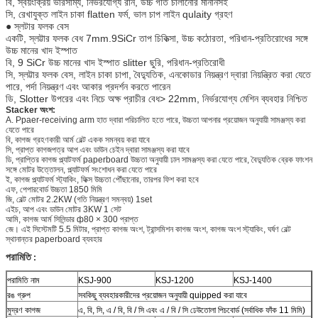
বি, স্বয়ংক্রিয় ভারসাম্য, নির্ভরযোগ্য রান, উচ্চ গতি চালানোর মানানসই
সি, রেখাযুক্ত লাইন চাকা flatten ফর্ম, ভাল চাপ লাইন qulaity গ্রহণ
● স্লটার ফলক বেস
একটি, স্লট্টার ফলক বেধ 7mm.9SiCr তাপ চিকিত্সা, উচ্চ কঠোরতা, পরিধান-প্রতিরোধের সঙ্গে
উচ্চ মানের খাদ ইস্পাত
বি, 9 SiCr উচ্চ মানের খাদ ইস্পাত slitter ছুরি, পরিধান-প্রতিরোধী
সি, স্লট্টার ফলক বেস, লাইন চাকা চাপা, বৈদ্যুতিক, এনকোডার নিয়ন্ত্রণ দ্বারা নিয়ন্ত্রিত করা যেতে
পারে, পর্দা নিয়ন্ত্রণ এবং আকার প্রদর্শন করতে পারেন
ডি, Slotter উপরের এবং নিচে অক্ষ প্রাচীর বেধ> 22mm, নির্ভরযোগ্য মেশিন ব্যবহার নিশ্চিত
Stacker অংশ:
A. Ppaer-receiving arm হাত দ্বারা পরিচালিত হতে পারে, উচ্চতা আপনার প্রয়োজন অনুযায়ী সামঞ্জস্য করা
যেতে পারে
বি, কাগজ গ্রহণকারী আর্ম বেল্ট একক সমন্বয় করা যাবে
সি, প্রাপ্ত কাগজপত্র আপ এবং ডাউন চেইন দ্বারা সামঞ্জস্য করা যাবে
ডি, প্রাপ্তির কাগজ প্ল্যাটফর্ম paperboard উচ্চতা অনুযায়ী ঢাল সামঞ্জস্য করা যেতে পারে, বৈদ্যুতিক ব্রেক ফাংশন
সঙ্গে মোটর উত্তোলন, প্ল্যাটফর্ম সংশোধন করা যেতে পারে
ই, কাগজ প্ল্যাটফর্ম স্ট্যাকিং, ফিক্স উচ্চতা পৌঁছানোর, তারপর ফিশ করা হবে
এফ, পেপারবোর্ড উচ্চতা 1850 মিমি
জি, বেল্ট মোটর 2.2KW (গতি নিয়ন্ত্রণ সমন্বয়) 1set
এইচ, আপ এবং ডাউন মোটর 3KW 1 সেট
আমি, কাগজ আর্ম সিলিন্ডার ф80 × 300 প্রাপ্ত
জে। এই সিস্টেমটি 5.5 মিটার, প্রাপ্ত কাগজ অংশ, ট্রান্সমিশন কাগজ অংশ, কাগজ অংশ স্ট্যাকিং, ঘর্ষণ বেল্ট
স্থানান্তর paperboard ব্যবহার
পরামিতি
:
পরামিতি নাম
KSJ-900
KSJ-1200
KSJ-1400
রঙ গ্রুপ
সবকিছু ব্যবহারকারীদের প্রয়োজন অনুযায়ী quipped করা যাবে
মুদ্রণ কাগজ
এ, বি, সি, এ / বি, বি / সি এবং এ / বি / সি ঢেউতোলা পিচবোর্ড (সর্বাধিক ফাঁক 11 মিমি)