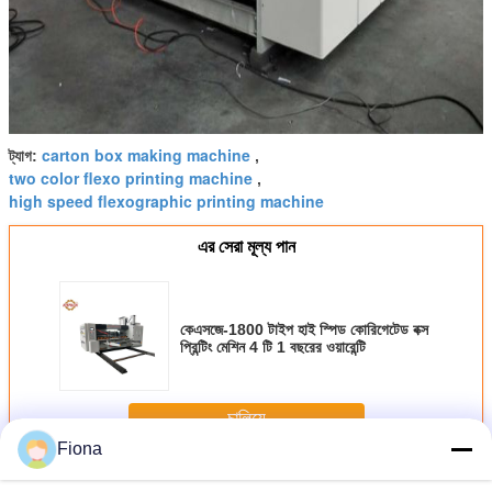
carton box making machine
ট্যাগ:
,
two color flexo printing machine
,
high speed flexographic printing machine
এর সেরা মূল্য পান
কেএসজে-1800 টাইপ হাই স্পিড কোরিগেটেড বক্স
প্রিন্টিং মেশিন 4 টি 1 বছরের ওয়ারেন্টি
চালিয়ে
Fiona
ঢেউতোলা বক্স মুদ্রণ মেশিন
অধিক