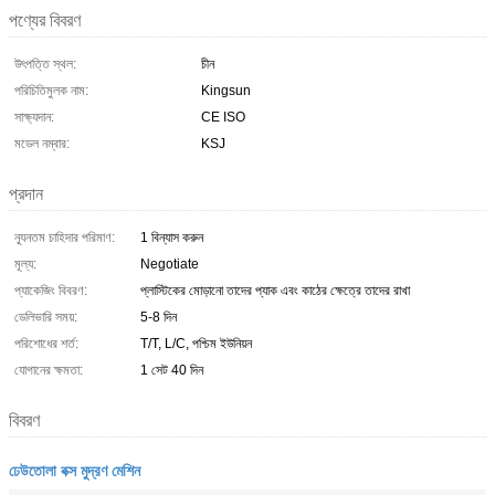
পণ্যের বিবরণ
উৎপত্তি স্থল:
চীন
পরিচিতিমুলক নাম:
Kingsun
সাক্ষ্যদান:
CE ISO
মডেল নম্বার:
KSJ
প্রদান
ন্যূনতম চাহিদার পরিমাণ:
1 বিন্যাস করুন
মূল্য:
Negotiate
প্যাকেজিং বিবরণ:
প্লাস্টিকের মোড়ানো তাদের প্যাক এবং কাঠের ক্ষেত্রে তাদের রাখা
ডেলিভারি সময়:
5-8 দিন
পরিশোধের শর্ত:
T/T, L/C, পশ্চিম ইউনিয়ন
যোগানের ক্ষমতা:
1 সেট 40 দিন
বিবরণ
ঢেউতোলা বক্স মুদ্রণ মেশিন