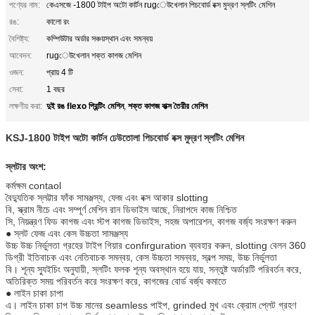
পণ্যের নাম:
কেএসজে -1800 টাইপ অটো কার্টন rugেউখেলান পিচবোর্ড বক্স মুদ্রণ স্লটিং মেশিন
রঙ:
কালো রং
বৈশিষ্ট্য:
কম্পিউটার অর্ডার সঞ্চয়স্থান এবং সমন্বয়
আবেদন:
rugেউখেলান শক্ত কাগজ মেশিন
ওজন:
প্রায় 4 টি
সেবা:
1 বছর
দুই রঙ flexo প্রিন্টিং মেশিন
শক্ত কাগজ বাক্স তৈরীর মেশিন
লক্ষণীয় করা:
,
KSJ-1800 টাইপ অটো কার্টন ঢেউতোলা পিচবোর্ড বক্স মুদ্রণ স্লটিং মেশিন
স্লটার অংশ:
কর্মক্ষম contaol
বৈদ্যুতিক স্লট্টার ফাঁক সামঞ্জস্য, ফেজ এবং বক্স আকার slotting
বি, স্ক্রাম নীচে এবং সম্পূর্ণ মেশিন রান ডিভাইস আছে, নিরাপদে কাজ নিশ্চিত
সি, নিয়ন্ত্রণ ফিড কাগজ এবং স্টপ কাগজ ডিভাইস, সহজ অপারেশন, কাগজ বর্জ্য সংরক্ষণ করুন
● স্লট ফেজ এবং কেস উচ্চতা সামঞ্জস্য
উচ্চ উচ্চ নির্ভুলতা গ্রহের টাইপ গিয়ার confirguration ব্যবহার করুন, slotting বেলন 360
ডিগ্রী ইতিবাচক এবং নেতিবাচক সমন্বয়, কেস উচ্চতা সমন্বয়, স্বল্প সময়, উচ্চ নির্ভুলতা
বি। শূন্য স্যুইচিং অনুযায়ী, স্লটিং ফলক শূন্য অবস্থান হয়ে যায়, সন্তুষ্ট অর্ডারটি পরিবর্তন করে,
অতিরিক্ত সময় পরিবর্তন করে সংরক্ষণ করে, কাগজের বোর্ড বর্জ্য কমাতে
● লাইন চাকা চাপা
এ। লাইন চাকা চাপ উচ্চ মানের seamless পাইপ, grinded মুখ এবং ক্রোম প্লেট গ্রহণ