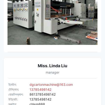
Miss. Linda Liu
manager
ইমেইল:
dgcartonmachine@163.com
টেলিফোন:
13785498142
হোয়াটসঅ্যাপ:
8613785498142
উইচ্যাট:
13785498142
স্কাইপ:
chlxm888