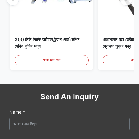
300 মিমি স্টিকি আঠালো ট্র্যাপ বোর্ড মেশিন
ঢেউখেলান বাক্স তৈরীর ম
মেকিং কৃষির জন্য
ফ্লেক্সো মুদ্রণ যন্ত্র
সেরা দাম পান
সেরা 
Send An Inquiry
Name *