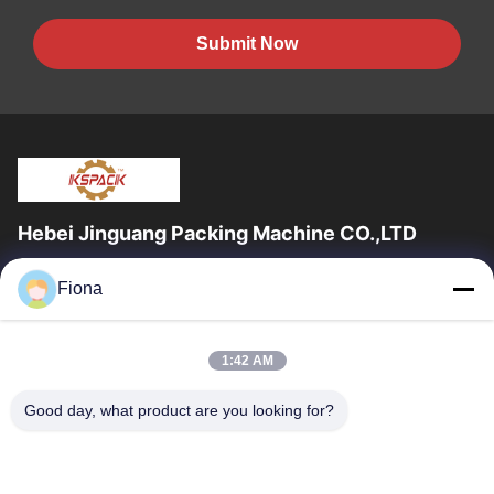
Submit Now
Hebei Jinguang Packing Machine CO.,LTD
জিনগুয়াং প্যাকিং মেশিন কো লিমিটেড হ'ল একটি পেশাদার professionalেউখেলানযুক্ত
Fiona
শক্ত কাগজ মুদ্রণ সরঞ্জাম এবং দশ বছরেরও বেশি সময় ধরে শক্ত কাগজ...
দ্রুত লিঙ্ক
1:42 AM
বাড়ি
পণ্য
আমাদের সম্পর্কে
কারখানা ভ্রমণ
Good day, what product are you looking for?
মান নিয়ন্ত্রণ
যোগাযোগ করুন
খবর