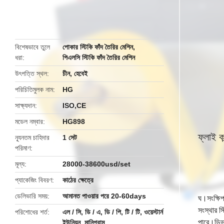
বিশেষভাবে তুলে
পোকার স্টিকি ফাঁদ তৈরির মেশিন
,
ধরা
পিএলসি স্টিকি ফাঁদ তৈরির মেশিন
উৎপত্তি স্থল
চীন, হেবেই
পরিচিতিমুলক নাম
HG
সাক্ষ্যদান
ISO,CE
মডেল নম্বার
HG898
ফ্লাই ক
ন্যূনতম চাহিদার
1 সেট
পরিমাণ
মূল্য
28000-38600usd/set
প্যাকেজিং বিবরণ
কাঠের ক্ষেত্রে
ডেলিভারি সময়
আমানত পাওয়ার পরে 20-60days
ঘ।
সংক্ষি
সংস্থার স
পরিশোধের শর্ত
এল / সি, ডি / এ, ডি / পি, টি / টি, ওয়েস্টার্ন
পারে।ডিভা
ইউনিয়ন, মানিগ্রাম