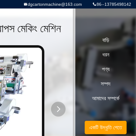
dgcartonmachine@163.com
86--13785498142
্যাপস মেকিং মেশিন
বাড়ি
ধরন
পণ্য
সম্পদ
আমাদের সম্পর্কে
button
একটি উদ্ধৃতি পেতে