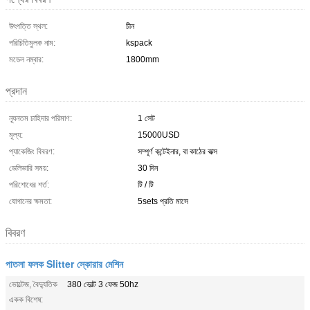
উৎপত্তি স্থল:
চীন
পরিচিতিমুলক নাম:
kspack
মডেল নম্বার:
1800mm
প্রদান
ন্যূনতম চাহিদার পরিমাণ:
1 সেট
মূল্য:
15000USD
প্যাকেজিং বিবরণ:
সম্পূর্ণ কন্টেইনার, বা কাঠের বাক্স
ডেলিভারি সময়:
30 দিন
পরিশোধের শর্ত:
টি / টি
যোগানের ক্ষমতা:
5sets প্রতি মাসে
বিবরণ
পাতলা ফলক Slitter স্কোরার মেশিন
ভোল্টেজ, বৈদ্যুতিক
380 ভোল্ট 3 ফেজ 50hz
একক বিশেষ: