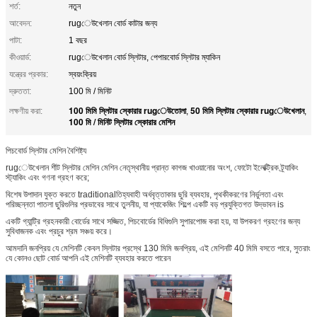
শর্ত:
নতুন
আবেদন:
rugেউখেলান বোর্ড কাটার জন্য
পাটা:
1 বছর
কীওয়ার্ড:
rugেউখেলান বোর্ড স্লিটার, পেপারবোর্ড স্লিটার ম্যাকিন
যন্ত্রের প্রকার:
স্বয়ংক্রিয়
দ্রুততা:
100 মি / মিনিট
100 মিমি স্লিটার স্কোরার rugেউতোলা
50 মিমি স্লিটার স্কোরার rugেউখেলান
লক্ষণীয় করা:
,
,
100 মি / মিনিট স্লিটার স্কোরার মেশিন
পিচবোর্ড স্লিটার মেশিন বৈশিষ্ট্য
rugেউখেলান শীট স্লিটার মেশিন মেশিন নেতৃস্থানীয় প্রান্ত কাগজ খাওয়ানোর অংশ, ফোটো ইলেক্ট্রিক ট্র্যাকিং
স্ট্যাকিং এবং গণনা গ্রহণ করে;
বিশেষ উপাদান যুক্ত করতে traditionalতিহ্যবাহী অর্ধবৃত্তাকার ছুরি ব্যবহার, পৃথকীকরণের নির্ভুলতা এবং
পরিচ্ছন্নতা পাতলা ছুরিগুলির প্রভাবের সাথে তুলনীয়, যা প্যাকেজিং শিল্পে একটি বড় প্রযুক্তিগত উদ্ভাবন is
একটি গ্যান্ট্রি গ্রহনকারী বোর্ডের সাথে সজ্জিত, পিচবোর্ডের বিধিগুলি সুপারপোজ করা হয়, যা উপকরণ গ্রহণের জন্য
সুবিধাজনক এবং প্রচুর শ্রম সঞ্চয় করে।
আমদানি জনপ্রিয় যে মেশিনটি কেবল স্লিটার প্রস্থে 130 মিমি জনপ্রিয়, এই মেশিনটি 40 মিমি বসতে পারে, সুতরাং
যে কোনও ছোট বোর্ড আপনি এই মেশিনটি ব্যবহার করতে পারেন