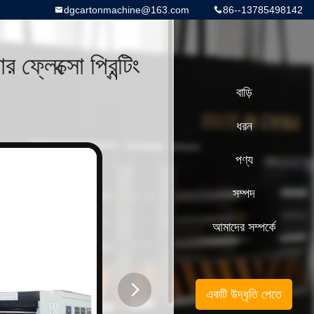
dgcartonmachine@163.com
86--13785498142
 ফ্লেক্সো প্রিন্টিং
বাড়ি
ধরন
পণ্য
সম্পদ
আমাদের সম্পর্কে
একটি উদ্ধৃতি পেতে