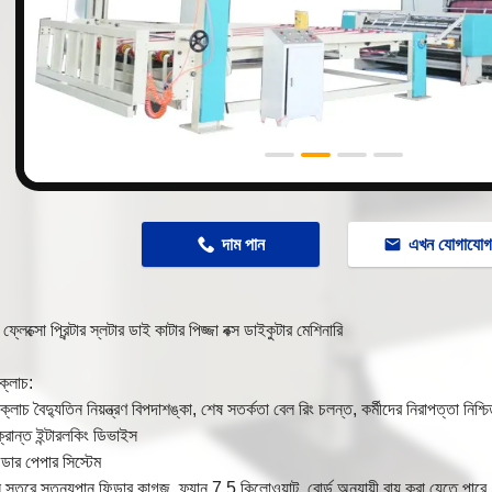
n
দাম পান
এখন যোগাযো
় ফ্লেক্সো প্রিন্টার স্লটার ডাই কাটার পিজ্জা বক্স ডাইকুটার মেশিনারি
ক্লাচ:
্লাচ বৈদ্যুতিন নিয়ন্ত্রণ বিপদাশঙ্কা, শেষ সতর্কতা বেল রিং চলন্ত, কর্মীদের নিরাপত্তা নিশ্
ক্রান্ত ইন্টারলকিং ডিভাইস
ডার পেপার সিস্টেম
 স্তরে স্তন্যপান ফিডার কাগজ, ফ্যান 7.5 কিলোওয়াট, বোর্ড অনুযায়ী বায়ু করা যেতে পারে, 