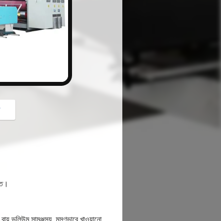
button
গ
চিত।
বায়ু ভলিউম সামঞ্জস্য, মসৃণভাবে খাওয়ানো