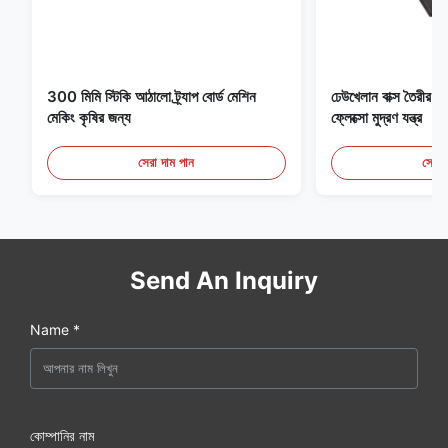
300 মিমি স্টিকি আঠালো ট্র্যাপ বোর্ড মেশিন
ঢেউখেলান বাক্স তৈরীর ম
মেকিং কৃষির জন্য
ফ্লেক্সো মুদ্রণ যন্ত্র
সেরা দাম পান
সেরা 
Send An Inquiry
Name *
কোম্পানির নাম