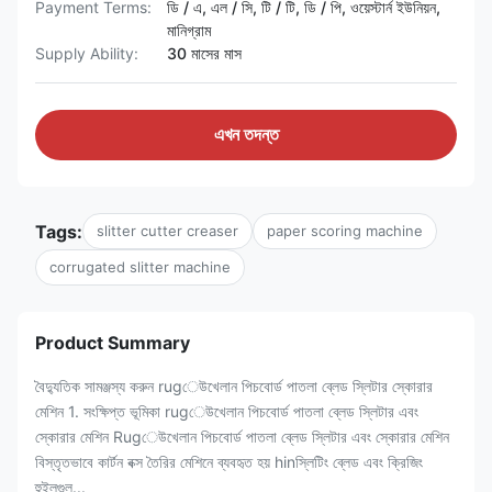
Payment Terms:
ডি / এ, এল / সি, টি / টি, ডি / পি, ওয়েস্টার্ন ইউনিয়ন,
মানিগ্রাম
Supply Ability:
30 মাসের মাস
এখন তদন্ত
Tags:
slitter cutter creaser
paper scoring machine
corrugated slitter machine
Product Summary
বৈদ্যুতিক সামঞ্জস্য করুন rugেউখেলান পিচবোর্ড পাতলা ব্লেড স্লিটার স্কোরার
মেশিন 1. সংক্ষিপ্ত ভূমিকা rugেউখেলান পিচবোর্ড পাতলা ব্লেড স্লিটার এবং
স্কোরার মেশিন Rugেউখেলান পিচবোর্ড পাতলা ব্লেড স্লিটার এবং স্কোরার মেশিন
বিস্তৃতভাবে কার্টন বক্স তৈরির মেশিনে ব্যবহৃত হয় hinস্লিটিং ব্লেড এবং ক্রিজিং
হুইলগুল...