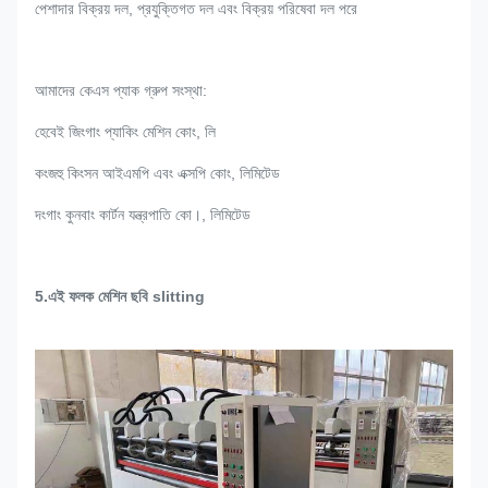
পেশাদার বিক্রয় দল, প্রযুক্তিগত দল এবং বিক্রয় পরিষেবা দল পরে
আমাদের কেএস প্যাক গ্রুপ সংস্থা:
হেবেই জিংগাং প্যাকিং মেশিন কোং, লি
কংজহু কিংসন আইএমপি এবং এক্সপি কোং, লিমিটেড
দংগাং কুনবাং কার্টন যন্ত্রপাতি কো।, লিমিটেড
5.এই ফলক মেশিন ছবি slitting