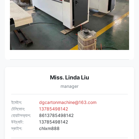
Miss. Linda Liu
manager
ইমেইল:
dgcartonmachine@163.com
টেলিফোন:
13785498142
হোয়াটসঅ্যাপ:
8613785498142
উইচ্যাট:
13785498142
স্কাইপ:
chlxm888