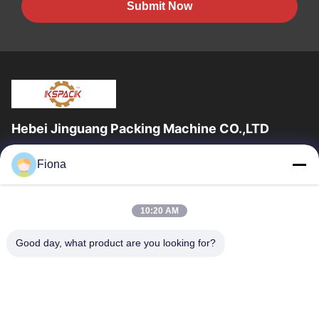
Submit Now
Hebei Jinguang Packing Machine CO.,LTD
জিনগুয়াং প্যাকিং মেশিন কো লিমিটেড হ'ল একটি পেশাদার professionalেউখেলানযুক্ত
Fiona
শক্ত কাগজ মুদ্রণ সরঞ্জাম এবং দশ বছরেরও বেশি সময় ধরে শক্ত কাগজ...
দ্রুত লিঙ্ক
10:20 AM
বাড়ি
পণ্য
আমাদের সম্পর্কে
কারখানা ভ্রমণ
Good day, what product are you looking for?
মান নিয়ন্ত্রণ
যোগাযোগ করুন
খবর
আমাদের সাথে যোগাযোগ করুন