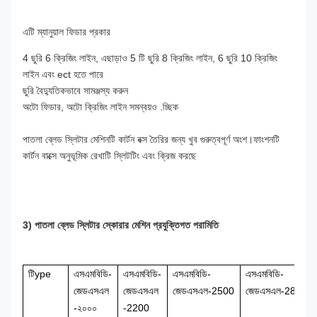
এটি ম্যানুয়াল ফিডার প্রকার 
4 ছুরি 6 ক্রিজিং লাইন, এছাড়াও 5 টি ছুরি 8 ক্রিজিং লাইন, 6 ছুরি 10 ক্রিজিং 
লাইন এবং ect হতে পারে
ছুরি বৈদ্যুতিকভাবে সামঞ্জস্য করুন
অটো ফিডার, অটো ক্রিজিং লাইন সমন্বয়ও .চ্ছিক
পাতলা ব্লেড স্লিটার মেশিনটি কার্টন বক্স তৈরির জন্য খুব গুরুত্বপূর্ণ অংশ।ফাংশনটি 
কার্টন বাক্সে অনুভূমিক রেখাটি স্লিটটিং এবং ক্রিজ করছে
3) পাতলা ব্লেড স্লিটার স্কোরার মেশিন প্রযুক্তিগত পরামিতি
টি
ype
এসএমবিডি-
এসএমবিডি-
এসএমবিডি-
এসএমবিডি-
জেডএসএল
জেডএসএল
জেডএসএল-2500
জেডএসএল-
28
00
-২০০০
-2200