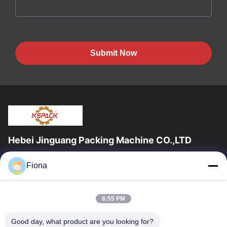
Submit Now
Hebei Jinguang Packing Machine CO.,LTD
জিনগুয়াং প্যাকিং মেশিন কো লিমিটেড হ'ল একটি পেশাদার professionalেউখেলানযুক্ত
Fiona
শক্ত কাগজ মুদ্রণ সরঞ্জাম এবং দশ বছরেরও বেশি সময় ধরে শক্ত কাগজ...
দ্রুত লিঙ্ক
6:55 PM
বাড়ি
পণ্য
আমাদের সম্পর্কে
কারখানা ভ্রমণ
Good day, what product are you looking for?