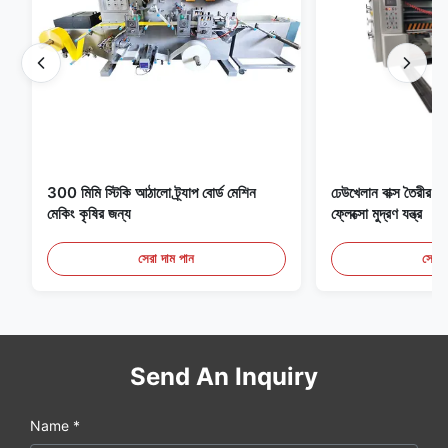
300 মিমি স্টিকি আঠালো ট্র্যাপ বোর্ড মেশিন
ঢেউখেলান বাক্স তৈরীর ম
মেকিং কৃষির জন্য
ফ্লেক্সো মুদ্রণ যন্ত্র
সেরা দাম পান
সেরা 
Send An Inquiry
Name *