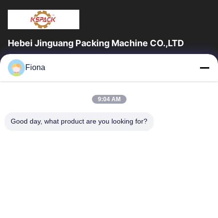
Hebei Jinguang Packing Machine CO.,LTD
জিনগুয়াং প্যাকিং মেশিন কো লিমিটেড হ'ল একটি পেশাদার professionalেউখেলানযুক্ত
Fiona
শক্ত কাগজ মুদ্রণ সরঞ্জাম এবং দশ বছরেরও বেশি সময় ধরে শক্ত কাগজ...
দ্রুত লিঙ্ক
9:04 AM
বাড়ি
পণ্য
আমাদের সম্পর্কে
কারখানা ভ্রমণ
Good day, what product are you looking for?
মান নিয়ন্ত্রণ
যোগাযোগ করুন
খবর
আমাদের সাথে যোগাযোগ করুন
86--13785498142
86-317-5202033
dgcartonmachine@163.com