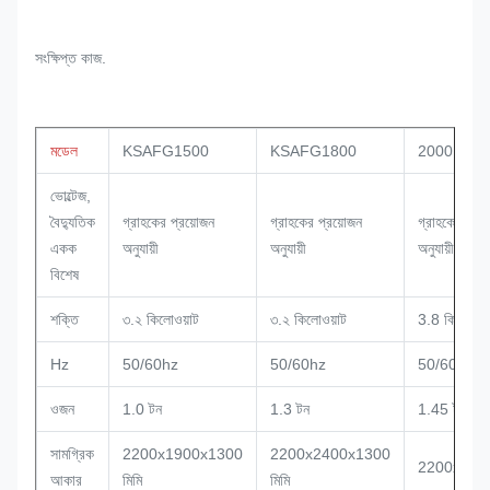
সংক্ষিপ্ত কাজ.
মডেল
KSAFG1500
KSAFG1800
2000
ভোল্টেজ,
বৈদ্যুতিক
গ্রাহকের প্রয়োজন
গ্রাহকের প্রয়োজন
গ্রাহকের প্রয
একক
অনুযায়ী
অনুযায়ী
অনুযায়ী
বিশেষ
শক্তি
৩.২ কিলোওয়াট
৩.২ কিলোওয়াট
3.8 কিলোওয়
Hz
50/60hz
50/60hz
50/60hz
ওজন
1.0 টন
1.3 টন
1.45 টন
সামগ্রিক
2200x1900x1300
2200x2400x1300
2200x265
আকার
মিমি
মিমি