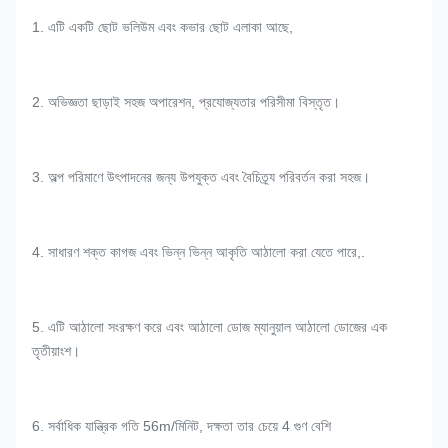
1. এটি একটি ছোট ভলিউম এবং কভার ছোট এলাকা আছে,
2. অভিজ্ঞতা ছাড়াই সহজ অপারেশন, প্রযোজ্যতার পরিসীমা বিস্তৃত।
3. অল্প পরিমাণে উৎপাদনের জন্য উপযুক্ত এবং বৈচিত্র্য পরিবর্তন করা সহজ।
4. সাধারণ শক্ত কাগজ এবং ভিন্ন ভিন্ন আকৃতি আঠালো করা যেতে পারে,.
5. এটি আঠালো সংরক্ষণ করে এবং আঠালো ডোজ ম্যানুয়াল আঠালো ডোজের এক
তৃতীয়াংশ।
6. সর্বাধিক যান্ত্রিক গতি 56m/মিনিট, দক্ষতা তার চেয়ে 4 গুণ বেশি