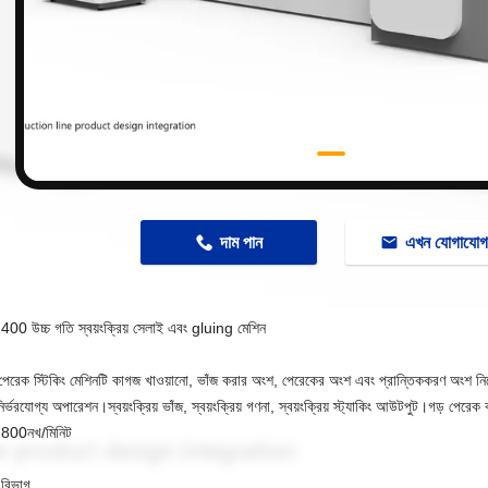
n
দাম পান
এখন যোগাযো
2
4
00 উচ্চ গতি স্বয়ংক্রিয়
সেলাই
এবং gluing
মেশিন
য় পেরেক স্টিকিং মেশিনটি কাগজ খাওয়ানো, ভাঁজ করার অংশ, পেরেকের অংশ এবং প্রান্তিককরণ অংশ নিয়ে 
র্ভরযোগ্য অপারেশন।স্বয়ংক্রিয় ভাঁজ, স্বয়ংক্রিয় গণনা, স্বয়ংক্রিয় স্ট্যাকিং আউটপুট।গড় পেরে
-800নখ/মিনিট
বিভাগ