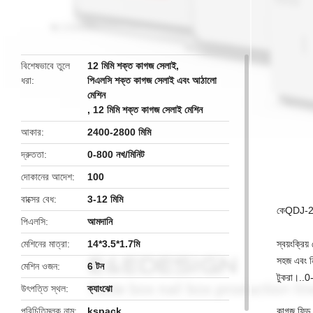
butto
বিশেষভাবে তুলে
12 মিমি শক্ত কাগজ সেলাই
,
ধরা
পিএলসি শক্ত কাগজ সেলাই এবং আঠালো
মেশিন
,
12 মিমি শক্ত কাগজ সেলাই মেশিন
আকার
2400-2800 মিমি
দ্রুততা
0-800 নখ/মিনিট
দোকানের আদেশ
100
বাক্সের বেধ
3-12 মিমি
কে
QDJ-
পিএলসি
আমদানি
মেশিনের মাত্রা
14*3.5*1.7মি
স্বয়ংক্রি
সহজ এবং নি
মেশিন ওজন
6 টন
টুকরা।..0
উৎপত্তি স্থল
ক্যাংঝো
পরিচিতিমুলক নাম
kspack
কাগজ ফিড 