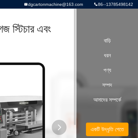
dgcartonmachine@163.com
86--13785498142
গজ স্টিচার এবং
বাড়ি
ধরন
পণ্য
সম্পদ
আমাদের সম্পর্কে
একটি উদ্ধৃতি পেতে