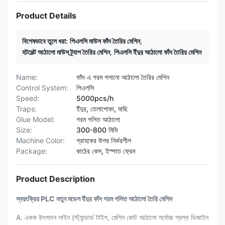
Product Details
বিশেষভাবে তুলে ধরা:
পিএলসি মাউস ফাঁদ তৈরির মেশিন
,
হটমেল্ট আঠালো মাউস ট্র্যাপ তৈরির মেশিন
,
পিএলসি ইঁদুর আঠালো ফাঁদ তৈরির মেশিন
Name:
ফাঁদ এ গরম গলানো আঠালো তৈরির মেশিন
Control System:
পিএলসি
Speed:
5000pcs/h
Traps:
ইঁদুর, তেলাপোকা, মাছি
Glue Model:
গরম গলিত আঠালো
Size:
300-800 মিমি
Machine Color:
গ্রাহকের উপর নির্ভরশীল
Package:
কাঠের কেস, ইস্পাত ফ্রেম
Product Description
স্বয়ংক্রিয় PLC নতুন মডেল ইঁদুর ফাঁদ গরম গলিত আঠালো তৈরি মেশিন
A. একক উৎপাদন লাইন (স্ট্যান্ডার্ড টাইপ, মেশিন কোট আঠালো সর্বোচ্চ প্রস্থ ডিজাইন