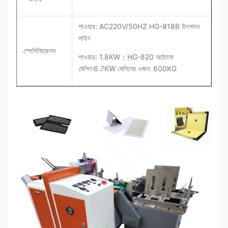
পাওয়ার: AC220V/50HZ HG-818B উৎপাদন
লাইন
স্পেসিফিকেশন
পাওয়ার: 1.8KW；HG-820 আঠালো
মেশিন:6.7KW মেশিনের ওজন: 600KG