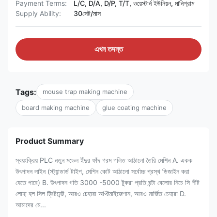
Payment Terms:
L/C, D/A, D/P, T/T, ওয়েস্টার্ন ইউনিয়ন, মানিগ্রাম
Supply Ability:
30সেট/মাস
এখন তদন্ত
Tags:
mouse trap making machine
board making machine
glue coating machine
Product Summary
স্বয়ংক্রিয় PLC নতুন মডেল ইঁদুর ফাঁদ গরম গলিত আঠালো তৈরি মেশিন A. একক
উৎপাদন লাইন (স্ট্যান্ডার্ড টাইপ, মেশিন কোট আঠালো সর্বোচ্চ প্রস্থ ডিজাইন করা
যেতে পারে) B. উৎপাদন গতি 3000 -5000 টুকরা প্রতি ঘন্টা বেলোর নিচে সি শীট
লোহা হল সিল ট্রিটমেন্ট, আরও চেহারা অপ্টিমাইজেশান, আরও মার্জিত চেহারা D.
আমাদের মে...