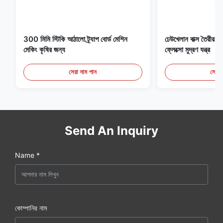
300 মিমি স্টিকি আঠালো ট্র্যাপ বোর্ড মেশিন
ঢেউখেলান বাক্স তৈরীর ম
মেকিং কৃষির জন্য
ফ্লেক্সো মুদ্রণ যন্ত্র
সেরা দাম পান
সেরা 
Send An Inquiry
Name *
কোম্পানির নাম