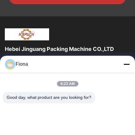
Hebei Jinguang Packing Machine CO.,LTD
জিনগুয়াং প্যাকিং মেশিন কো লিমিটেড হ'ল একটি পেশাদার professionalেউখেলানযুক্ত
Fiona
শক্ত কাগজ মুদ্রণ সরঞ্জাম এবং দশ বছরেরও বেশি সময় ধরে শক্ত কাগজ...
দ্রুত লিঙ্ক
6:23 AM
বাড়ি
পণ্য
আমাদের সম্পর্কে
কারখানা ভ্রমণ
Good day, what product are you looking for?
মান নিয়ন্ত্রণ
যোগাযোগ করুন
খবর
আমাদের সাথে যোগাযোগ করুন
86--13785498142