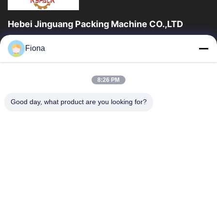
Hebei Jinguang Packing Machine CO.,LTD
জিনগুয়াং প্যাকিং মেশিন কো লিমিটেড হ'ল একটি পেশাদার professionalেউখেলানযুক্ত
Fiona
শক্ত কাগজ মুদ্রণ সরঞ্জাম এবং দশ বছরেরও বেশি সময় ধরে শক্ত কাগজ...
দ্রুত লিঙ্ক
8:26 PM
বাড়ি
পণ্য
আমাদের সম্পর্কে
কারখানা ভ্রমণ
Good day, what product are you looking for?
মান নিয়ন্ত্রণ
যোগাযোগ করুন
খবর
আমাদের সাথে যোগাযোগ করুন
86--13785498142
86-317-5202033
dgcartonmachine@163.com