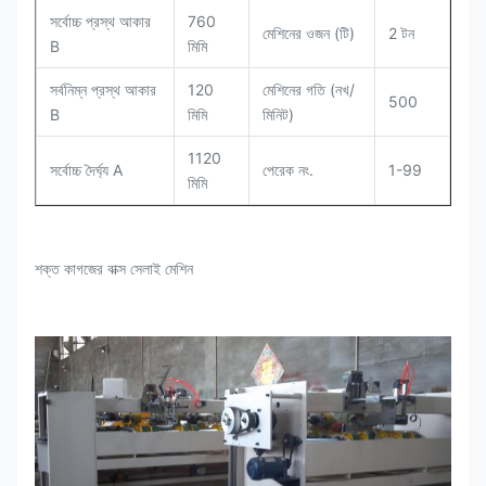
সর্বোচ্চ প্রস্থ আকার
760
মেশিনের ওজন (টি)
2 টন
B
মিমি
সর্বনিম্ন প্রস্থ আকার
120
মেশিনের গতি (নখ/
500
B
মিমি
মিনিট)
1120
সর্বোচ্চ দৈর্ঘ্য A
পেরেক নং.
1-99
মিমি
শক্ত কাগজের বাক্স সেলাই মেশিন