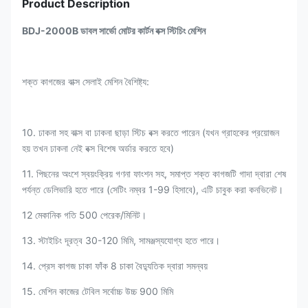
Product Description
BDJ-2000B ডাবল সার্ভো মোটর কার্টন বক্স স্টিচিং মেশিন
শক্ত কাগজের বাক্স সেলাই মেশিন বৈশিষ্ট্য:
10. ঢাকনা সহ বাক্স বা ঢাকনা ছাড়া স্টিচ বক্স করতে পারেন (যখন গ্রাহকের প্রয়োজন
হয় তখন ঢাকনা নেই বক্স বিশেষ অর্ডার করতে হবে)
11. পিছনের অংশে স্বয়ংক্রিয় গণনা ফাংশন সহ, সমাপ্ত শক্ত কাগজটি গাদা দ্বারা শেষ
পর্যন্ত ডেলিভারি হতে পারে (সেটিং নম্বর 1-99 হিসাবে), এটি চাবুক করা কনভিনেট।
12 মেকানিক গতি 500 পেরেক/মিনিট।
13. স্টাইচিং দূরত্ব 30-120 মিমি, সামঞ্জস্যযোগ্য হতে পারে।
14. প্রেস কাগজ চাকা ফাঁক 8 চাকা বৈদ্যুতিক দ্বারা সমন্বয়
15. মেশিন কাজের টেবিল সর্বোচ্চ উচ্চ 900 মিমি