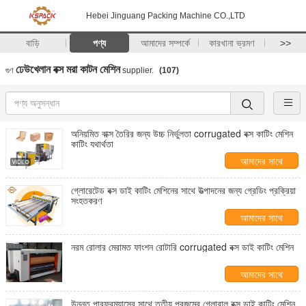
Hebei Jinguang Packing Machine CO.,LTD
বাড়ি
পণ্য
আমাদের সম্পর্কে
কারখানা ভ্রমণ
>>
ঢেউখেলান বক্স মরা কাটন মেশিন
গুণ
supplier.
(107)
অনিয়মিত বাক্স তৈরির জন্য উচ্চ নির্ভুলতা corrugated বক্স কাটিং মেশিন
কাটিং যথার্থতা
আমাদের সাথে
যোগাযোগ করুন
গ্লোরেটেড বক্স ডাই কাটিং মেশিনের সাথে উত্পাদনের জন্য গ্রেডিং প্রক্রিয়া
সংহতকরণ
আমাদের সাথে
যোগাযোগ করুন
নরম রোলার মেরামত ফাংশন রোটারি corrugated বক্স ডাই কাটিং মেশিন
আমাদের সাথে
যোগাযোগ করুন
উন্নত পারফরম্যান্সের সাথে তৃতীয় প্রজন্মের গ্লোবাল বক্স ডাই কাটিং মেশিন