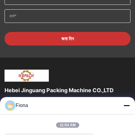
জমা দিন
Hebei Jinguang Packing Machine CO.,LTD
জিনগুয়াং প্যাকিং মেশিন কো লিমিটেড হ'ল একটি পেশাদার professionalেউখেলানযুক্ত
Fiona
শক্ত কাগজ মুদ্রণ সরঞ্জাম এবং দশ বছরেরও বেশি সময় ধরে শক্ত কাগজ...
দ্রুত লিঙ্ক
11:54 AM
বাড়ি
পণ্য