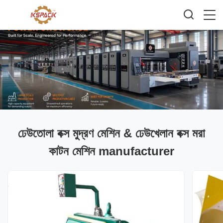
ঢেউতোলা বক্স মুদ্রণ মেশিন & ঢেউখেলান বক্স মরা
কাটন মেশিন manufacturer