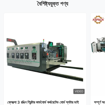
বৈশিষ্ট্যযুক্ত পণ্য
VIDEO
ফ্লেক্সো 3 রঙিন প্রিন্টার কার্ডবোর্ড কর্গুয়েটেড বোর্ড স্লটার ডাই
সম্পূর্ণ 