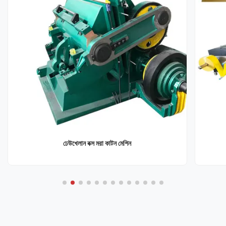
ঢেউখেলান বক্স মরা কাটন মেশিন