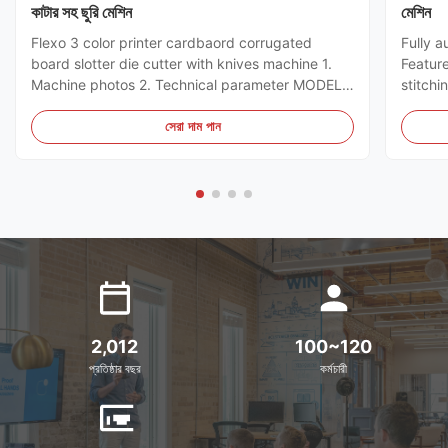
কাটার সহ ছুরি মেশিন
মেশিন
Flexo 3 color printer cardbaord corrugated
Fully a
board slotter die cutter with knives machine 1.
Featur
Machine photos 2. Technical parameter MODEL
stitchi
GSYM Series High Speed Printer Slotter PRINTER
control
COLOR 4 COLOR MNACHINE SIZE WALL BOARD
the ord
সেরা দাম পান
TO WALL BOARD SIZE
can sto
2000/2200/2400/2600/2800/3000MM
servo m
MACHINE DESIGN SPEED 200PCS ...
2,012
100~120
প্রতিষ্ঠার বছর
কর্মচারী