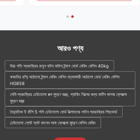
আরও পণ্য
উচ্চ গতি স্বয়ংক্রিয় রাখুন বাটন মাউস ট্র্যাপ বোর্ড মেকিং মেশিন 40kg
ককটোর রশ্মি আঠালো ট্র্যাপ মেকিং মেশিন হত্যাকারী আঠালো বোর্ড মেকিং মেশিন
HG858
সেমি স্বয়ংক্রিয় ঢেউতোলা বক্স মুদ্রণ যন্ত্র, প্যাকিং শিল্পের জন্য কার্টন কাগজ ফ্লেক্সো
মুদ্রণ যন্ত্র
বৈদ্যুতিক ই বাঁশি 5 পলি ঢেউতোলা বোর্ড উত্পাদনের লাইন স্বয়ংক্রিয় পিচবোর্ড
ঢেউতোলা প্লেট স্লট ফাংশন সঙ্গে ফ্লেক্সো মুদ্রণ মেশিন মেকিং