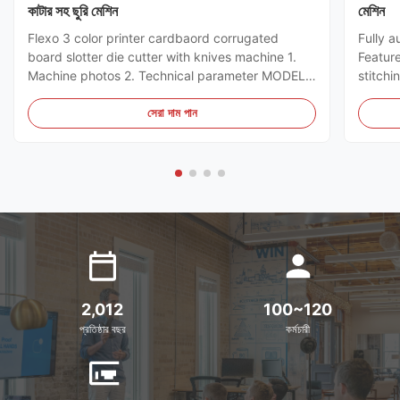
কাটার সহ ছুরি মেশিন
মেশিন
Flexo 3 color printer cardbaord corrugated
Fully a
board slotter die cutter with knives machine 1.
Featur
Machine photos 2. Technical parameter MODEL
stitchi
GSYM Series High Speed Printer Slotter PRINTER
control
COLOR 4 COLOR MNACHINE SIZE WALL BOARD
the ord
সেরা দাম পান
TO WALL BOARD SIZE
can sto
2000/2200/2400/2600/2800/3000MM
servo m
MACHINE DESIGN SPEED 200PCS ...
2,012
100~120
প্রতিষ্ঠার বছর
কর্মচারী