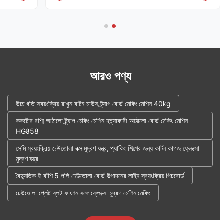
আরও পণ্য
উচ্চ গতি স্বয়ংক্রিয় রাখুন বাটন মাউস ট্র্যাপ বোর্ড মেকিং মেশিন 40kg
ককটোর রশ্মি আঠালো ট্র্যাপ মেকিং মেশিন হত্যাকারী আঠালো বোর্ড মেকিং মেশিন
HG858
সেমি স্বয়ংক্রিয় ঢেউতোলা বক্স মুদ্রণ যন্ত্র, প্যাকিং শিল্পের জন্য কার্টন কাগজ ফ্লেক্সো
মুদ্রণ যন্ত্র
বৈদ্যুতিক ই বাঁশি 5 পলি ঢেউতোলা বোর্ড উত্পাদনের লাইন স্বয়ংক্রিয় পিচবোর্ড
ঢেউতোলা প্লেট স্লট ফাংশন সঙ্গে ফ্লেক্সো মুদ্রণ মেশিন মেকিং