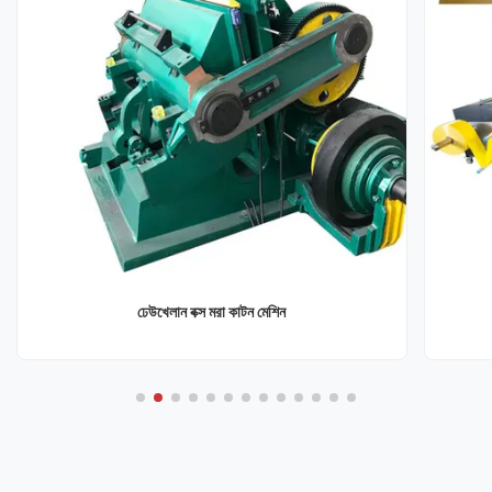
ঢেউখেলান বক্স মরা কাটন মেশিন