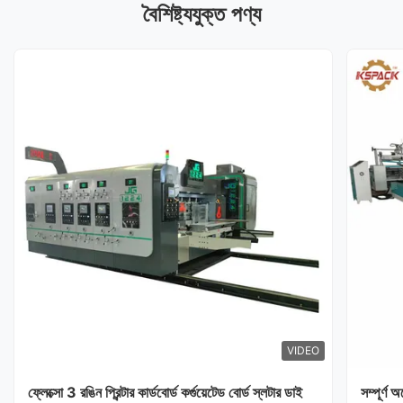
বৈশিষ্ট্যযুক্ত পণ্য
VIDEO
ফ্লেক্সো 3 রঙিন প্রিন্টার কার্ডবোর্ড কর্গুয়েটেড বোর্ড স্লটার ডাই
সম্পূর্ণ 