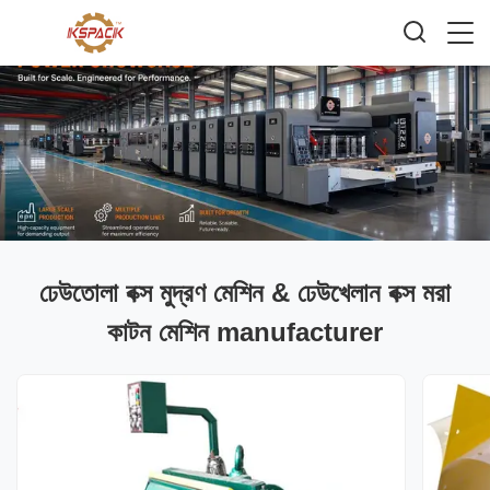
ঢেউতোলা বক্স মুদ্রণ মেশিন & ঢেউখেলান বক্স মরা
কাটন মেশিন manufacturer