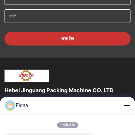
জমা দিন
Hebei Jinguang Packing Machine CO.,LTD
জিনগুয়াং প্যাকিং মেশিন কো লিমিটেড হ'ল একটি পেশাদার professionalেউখেলানযুক্ত
Fiona
শক্ত কাগজ মুদ্রণ সরঞ্জাম এবং দশ বছরেরও বেশি সময় ধরে শক্ত কাগজ...
দ্রুত লিঙ্ক
3:20 AM
বাড়ি
পণ্য