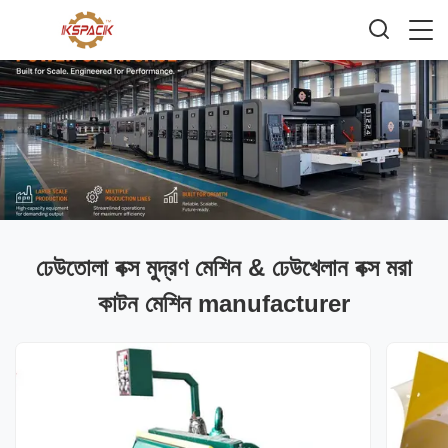
ঢেউতোলা বক্স মুদ্রণ মেশিন & ঢেউখেলান বক্স মরা
কাটন মেশিন manufacturer