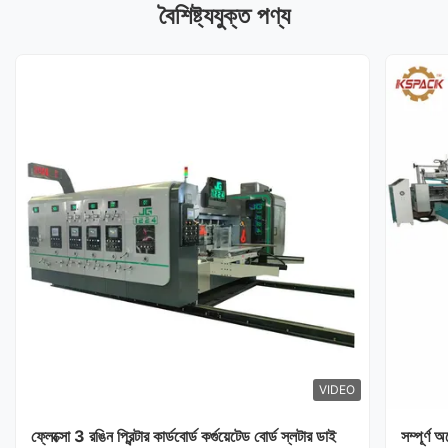
বৈশিষ্ট্যযুক্ত পণ্য
VIDEO
ফ্লেক্সো 3 রঙিন প্রিন্টার কার্ডবোর্ড কর্গুয়েটেড বোর্ড স্লটার ডাই
সম্পূর্ণ 