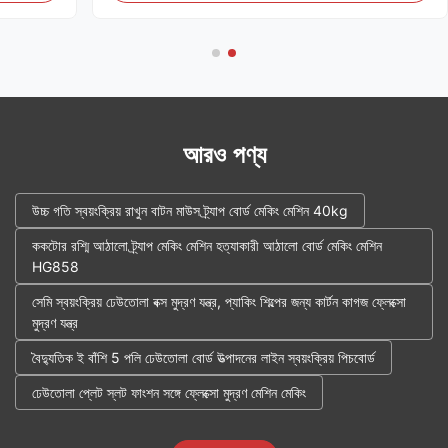
আরও পণ্য
উচ্চ গতি স্বয়ংক্রিয় রাখুন বাটন মাউস ট্র্যাপ বোর্ড মেকিং মেশিন 40kg
ককটোর রশ্মি আঠালো ট্র্যাপ মেকিং মেশিন হত্যাকারী আঠালো বোর্ড মেকিং মেশিন
HG858
সেমি স্বয়ংক্রিয় ঢেউতোলা বক্স মুদ্রণ যন্ত্র, প্যাকিং শিল্পের জন্য কার্টন কাগজ ফ্লেক্সো
মুদ্রণ যন্ত্র
বৈদ্যুতিক ই বাঁশি 5 পলি ঢেউতোলা বোর্ড উত্পাদনের লাইন স্বয়ংক্রিয় পিচবোর্ড
ঢেউতোলা প্লেট স্লট ফাংশন সঙ্গে ফ্লেক্সো মুদ্রণ মেশিন মেকিং