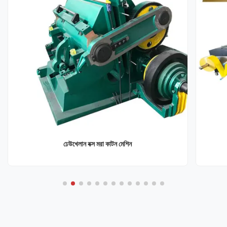
ঢেউখেলান বক্স মরা কাটন মেশিন