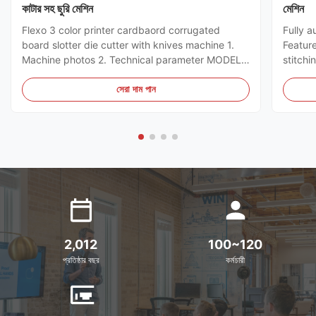
কাটার সহ ছুরি মেশিন
মেশিন
Flexo 3 color printer cardbaord corrugated
Fully a
board slotter die cutter with knives machine 1.
Featur
Machine photos 2. Technical parameter MODEL
stitchi
GSYM Series High Speed Printer Slotter PRINTER
control
COLOR 4 COLOR MNACHINE SIZE WALL BOARD
the ord
সেরা দাম পান
TO WALL BOARD SIZE
can sto
2000/2200/2400/2600/2800/3000MM
servo m
MACHINE DESIGN SPEED 200PCS ...
2,012
100~120
প্রতিষ্ঠার বছর
কর্মচারী