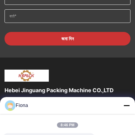
জমা দিন
Hebei Jinguang Packing Machine CO.,LTD
জিনগুয়াং প্যাকিং মেশিন কো লিমিটেড হ'ল একটি পেশাদার professionalেউখেলানযুক্ত
Fiona
শক্ত কাগজ মুদ্রণ সরঞ্জাম এবং দশ বছরেরও বেশি সময় ধরে শক্ত কাগজ...
দ্রুত লিঙ্ক
8:46 PM
বাড়ি
পণ্য