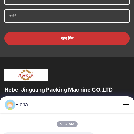
জমা দিন
Hebei Jinguang Packing Machine CO.,LTD
জিনগুয়াং প্যাকিং মেশিন কো লিমিটেড হ'ল একটি পেশাদার professionalেউখেলানযুক্ত
Fiona
শক্ত কাগজ মুদ্রণ সরঞ্জাম এবং দশ বছরেরও বেশি সময় ধরে শক্ত কাগজ...
দ্রুত লিঙ্ক
5:37 AM
বাড়ি
পণ্য