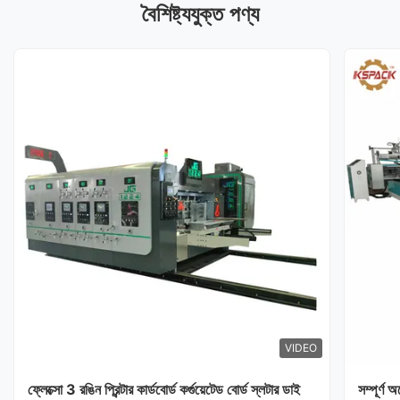
বৈশিষ্ট্যযুক্ত পণ্য
VIDEO
ফ্লেক্সো 3 রঙিন প্রিন্টার কার্ডবোর্ড কর্গুয়েটেড বোর্ড স্লটার ডাই
সম্পূর্ণ 