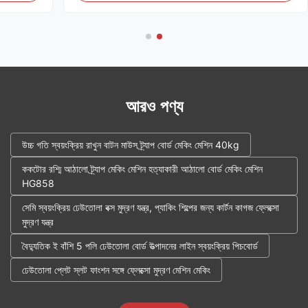
আরও পণ্য
উচ্চ গতি স্বয়ংক্রিয় রাখুন বাটন মাউস ট্র্যাপ বোর্ড মেকিং মেশিন 40kg
ককটোর রশ্মি আঠালো ট্র্যাপ মেকিং মেশিন হত্যাকারী আঠালো বোর্ড মেকিং মেশিন
HG858
সেমি স্বয়ংক্রিয় ঢেউতোলা বক্স মুদ্রণ যন্ত্র, প্যাকিং শিল্পের জন্য কার্টন কাগজ ফ্লেক্সো
মুদ্রণ যন্ত্র
বৈদ্যুতিক ই বাঁশি 5 পলি ঢেউতোলা বোর্ড উত্পাদনের লাইন স্বয়ংক্রিয় পিচবোর্ড
ঢেউতোলা প্লেট স্লট ফাংশন সঙ্গে ফ্লেক্সো মুদ্রণ মেশিন মেকিং