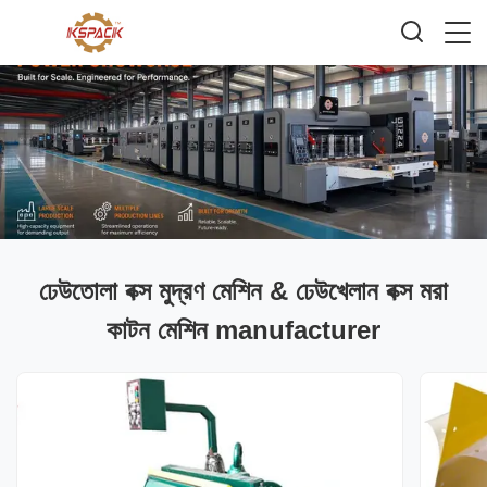
ঢেউতোলা বক্স মুদ্রণ মেশিন & ঢেউখেলান বক্স মরা
কাটন মেশিন manufacturer