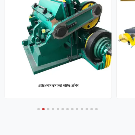
ঢেউখেলান বক্স মরা কাটন মেশিন