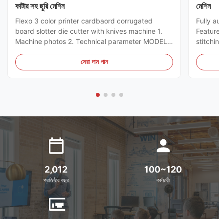
কাটার সহ ছুরি মেশিন
মেশিন
Flexo 3 color printer cardbaord corrugated
Fully a
board slotter die cutter with knives machine 1.
Featur
Machine photos 2. Technical parameter MODEL
stitchi
GSYM Series High Speed Printer Slotter PRINTER
control
COLOR 4 COLOR MNACHINE SIZE WALL BOARD
the ord
সেরা দাম পান
TO WALL BOARD SIZE
can sto
2000/2200/2400/2600/2800/3000MM
servo m
MACHINE DESIGN SPEED 200PCS ...
2,012
100~120
প্রতিষ্ঠার বছর
কর্মচারী